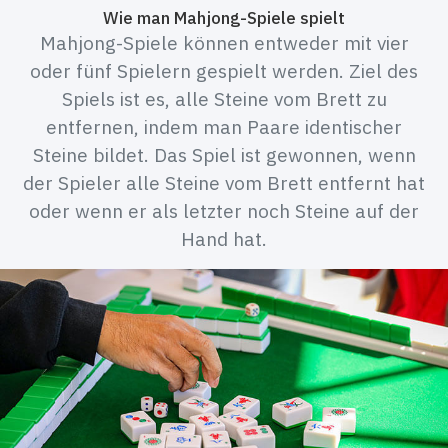
Wie man Mahjong-Spiele spielt
Mahjong-Spiele können entweder mit vier
oder fünf Spielern gespielt werden. Ziel des
Spiels ist es, alle Steine vom Brett zu
entfernen, indem man Paare identischer
Steine bildet. Das Spiel ist gewonnen, wenn
der Spieler alle Steine vom Brett entfernt hat
oder wenn er als letzter noch Steine auf der
Hand hat.