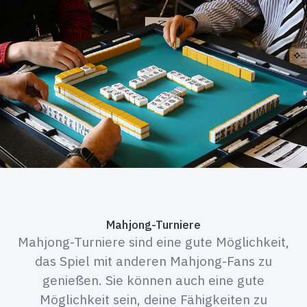
Mahjong-Turniere
Mahjong-Turniere sind eine gute Möglichkeit,
das Spiel mit anderen Mahjong-Fans zu
genießen. Sie können auch eine gute
Möglichkeit sein, deine Fähigkeiten zu