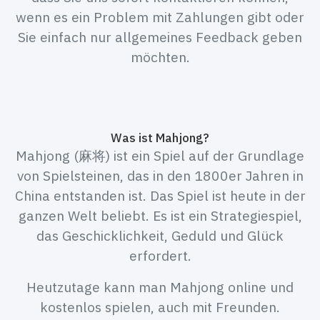
wenn es ein Problem mit Zahlungen gibt oder
Sie einfach nur allgemeines Feedback geben
möchten.
Was ist Mahjong?
Mahjong (麻将) ist ein Spiel auf der Grundlage
von Spielsteinen, das in den 1800er Jahren in
China entstanden ist. Das Spiel ist heute in der
ganzen Welt beliebt. Es ist ein Strategiespiel,
das Geschicklichkeit, Geduld und Glück
erfordert.
Heutzutage kann man Mahjong online und
kostenlos spielen, auch mit Freunden.