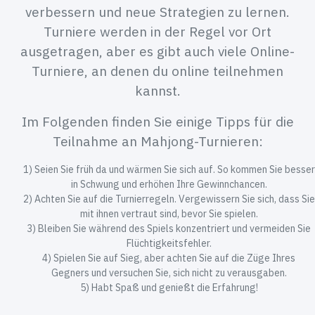
verbessern und neue Strategien zu lernen.
Turniere werden in der Regel vor Ort
ausgetragen, aber es gibt auch viele Online-
Turniere, an denen du online teilnehmen
kannst.
Im Folgenden finden Sie einige Tipps für die
Teilnahme an Mahjong-Turnieren:
1) Seien Sie früh da und wärmen Sie sich auf. So kommen Sie besser
in Schwung und erhöhen Ihre Gewinnchancen.
2) Achten Sie auf die Turnierregeln. Vergewissern Sie sich, dass Sie
mit ihnen vertraut sind, bevor Sie spielen.
3) Bleiben Sie während des Spiels konzentriert und vermeiden Sie
Flüchtigkeitsfehler.
4) Spielen Sie auf Sieg, aber achten Sie auf die Züge Ihres
Gegners und versuchen Sie, sich nicht zu verausgaben.
5) Habt Spaß und genießt die Erfahrung!