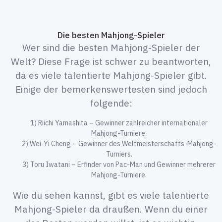
Die besten Mahjong-Spieler
Wer sind die besten Mahjong-Spieler der
Welt? Diese Frage ist schwer zu beantworten,
da es viele talentierte Mahjong-Spieler gibt.
Einige der bemerkenswertesten sind jedoch
folgende:
1) Riichi Yamashita – Gewinner zahlreicher internationaler
Mahjong-Turniere.
2) Wei-Yi Cheng – Gewinner des Weltmeisterschafts-Mahjong-
Turniers.
3) Toru Iwatani – Erfinder von Pac-Man und Gewinner mehrerer
Mahjong-Turniere.
Wie du sehen kannst, gibt es viele talentierte
Mahjong-Spieler da draußen. Wenn du einer