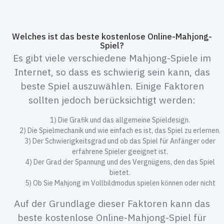
Welches ist das beste kostenlose Online-Mahjong-
Spiel?
Es gibt viele verschiedene Mahjong-Spiele im
Internet, so dass es schwierig sein kann, das
beste Spiel auszuwählen. Einige Faktoren
sollten jedoch berücksichtigt werden:
1) Die Grafik und das allgemeine Spieldesign.
2) Die Spielmechanik und wie einfach es ist, das Spiel zu erlernen.
3) Der Schwierigkeitsgrad und ob das Spiel für Anfänger oder
erfahrene Spieler geeignet ist.
4) Der Grad der Spannung und des Vergnügens, den das Spiel
bietet.
5) Ob Sie Mahjong im Vollbildmodus spielen können oder nicht
Auf der Grundlage dieser Faktoren kann das
beste kostenlose Online-Mahjong-Spiel für