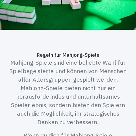
Regeln für Mahjong-Spiele
Mahjong-Spiele sind eine beliebte Wahl für
Spielbegeisterte und können von Menschen
aller Altersgruppen gespielt werden.
Mahjong-Spiele bieten nicht nur ein
herausforderndes und unterhaltsames
Spielerlebnis, sondern bieten den Spielern
auch die Möglichkeit, ihr strategisches
Denken zu verbessern.
Wenn du dich für Mahjong-Spiele