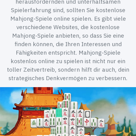
herausfordernden und unterhaltsamen
Spielerfahrung sind, sollten Sie kostenlose
Mahjong-Spiele online spielen. Es gibt viele
verschiedene Websites, die kostenlose
Mahjong-Spiele anbieten, so dass Sie eine
finden können, die Ihren Interessen und
Fähigkeiten entspricht. Mahjong-Spiele
kostenlos online zu spielen ist nicht nur ein
toller Zeitvertreib, sondern hilft dir auch, dein
strategisches Denkvermögen zu verbessern.