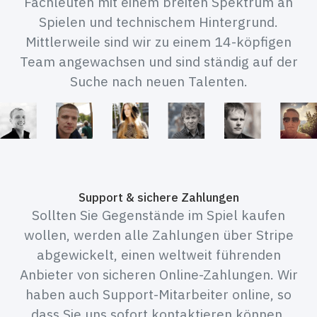
Fachleuten mit einem breiten Spektrum an
Spielen und technischem Hintergrund.
Mittlerweile sind wir zu einem 14-köpfigen
Team angewachsen und sind ständig auf der
Suche nach neuen Talenten.
Support & sichere Zahlungen
Sollten Sie Gegenstände im Spiel kaufen
wollen, werden alle Zahlungen über Stripe
abgewickelt, einen weltweit führenden
Anbieter von sicheren Online-Zahlungen. Wir
haben auch Support-Mitarbeiter online, so
dass Sie uns sofort kontaktieren können,